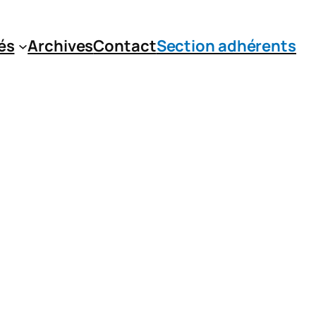
és
Archives
Contact
Section adhérents