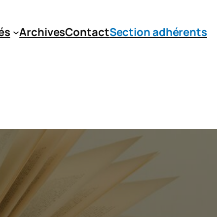
és
Archives
Contact
Section adhérents