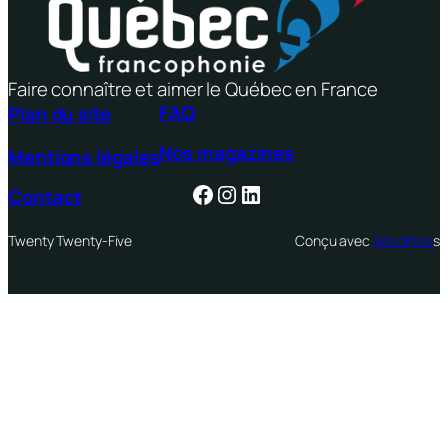
Faire connaître et aimer le Québec en France
FAQ
Plan du site
Nos magazines
Mentions légales
Facebook
Instagram
LinkedIn
Contact
Twenty Twenty-Five
Conçu avec
WordPres
s