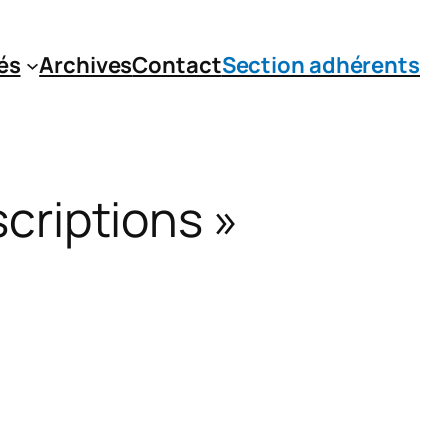
és
Archives
Contact
Section adhérents
scriptions »