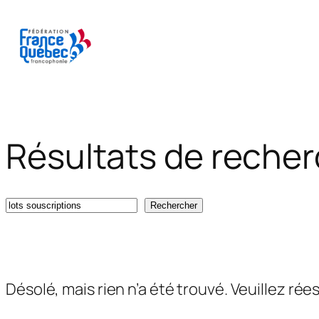
Aller
au
contenu
Résultats de recherc
Recherche
Rechercher
Désolé, mais rien n’a été trouvé. Veuillez ré